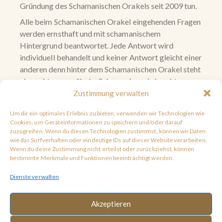
Gründung des Schamanischen Orakels seit 2009 tun.
Alle beim Schamanischen Orakel eingehenden Fragen
werden ernsthaft und mit schamanischem
Hintergrund beantwortet. Jede Antwort wird
individuell behandelt und keiner Antwort gleicht einer
anderen denn hinter dem Schamanischen Orakel steht
eine echte europäische Schamanin und ein echter
Mensch. KI-generierte Antworten oder
Zustimmung verwalten
Standardsfloskeln gibt es nicht, denn dies ist ein
Um dir ein optimales Erlebnis zu bieten, verwenden wir Technologien wie
echtes, persönliches schamanisches Orakel und keine
Cookies, um Geräteinformationen zu speichern und/oder darauf
Jahrmarkt-Attraktion und kein Computerspiel.
zuzugreifen. Wenn du diesen Technologien zustimmst, können wir Daten
wie das Surfverhalten oder eindeutige IDs auf dieser Website verarbeiten.
Das Schamanische Orakel ist direkt, ehrlich und
Wenn du deine Zustimmung nicht erteilst oder zurückziehst, können
seriös. Wir verzichten auf sog. Cold-Readings und
bestimmte Merkmale und Funktionen beeinträchtigt werden.
geben nur weiter was wir empfangen, auch wenn die
Dienste verwalten
Antworten manchmal vielleicht nicht so ausfallen wie
erhofft. Sie bleiben – wie das Orakel – immer
Akzeptieren
authentisch…