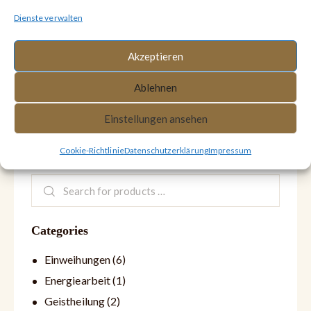
§19 (1) UStG.
Dienste verwalten
Akzeptieren
Ablehnen
Cart
Einstellungen ansehen
Cookie-Richtlinie
Datenschutzerklärung
Impressum
Search
Categories
Einweihungen
(6)
Energiearbeit
(1)
Geistheilung
(2)