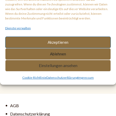
zuzugreifen. Wenn du diesen Technologien zustimmst, können wir Daten
wie das Surfverhalten oder eindeutige IDs auf dieser Website verarbeiten.
The XYZ Doohickey Company was founded in
Wenn du deine Zustimmung nicht erteilst oder zurückziehst, können
1971, and has been providing quality
bestimmte Merkmale und Funktionen beeinträchtigt werden.
doohickeys to the public ever since. Located
Dienste verwalten
in Gotham City, XYZ employs over 2,000
people and does all kinds of awesome things
for the Gotham community.
Akzeptieren
Ablehnen
As a new WordPress user, you should go to
your
Einstellungen ansehen
dashboard
to delete this page and create new pages
for your content. Have fun!
Cookie-Richtlinie
Datenschutzerklärung
Impressum
AGB
Datenschutzerklärung