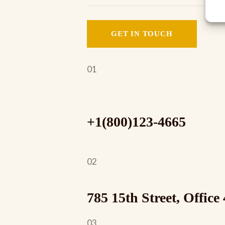
01
+1(800)123-4665
02
785 15th Street, Office
03