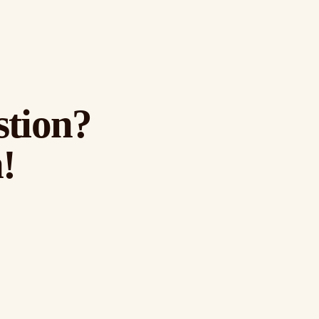
stion?
!