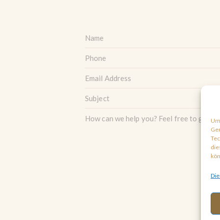
Um 
Ger
Tec
die
kön
Die