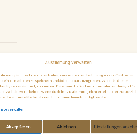
Zustimmung verwalten
dir ein optimales Erlebnis zu bieten, verwenden wir Technologien wie Cookies, um
äteinformationen zu speichern und/oder darauf zuzugreifen. Wenn du diesen
hnologien zustimmst, können wir Daten wie das Surfverhalten oder eindeutige IDs 
ser Website verarbeiten. Wenn du deine Zustimmung nicht erteilst oder zurückzieh
nen bestimmte Merkmale und Funktionen beeinträchtigt werden.
nste verwalten
Akzeptieren
Ablehnen
Einstellungen anseh